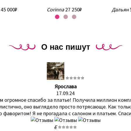
45 000₽
Corinna
27 250₽
Дальян
О нас пишут
⭐⭐⭐⭐⭐
Ярослава
17.09.24
ам огромное спасибо за платье! Получила миллион комп
алистично, оно выглядело просто потрясающе. Как толь
о фаворитом! Я не прогадала с салоном и платьем. Спаси
Е
⭐⭐⭐⭐⭐