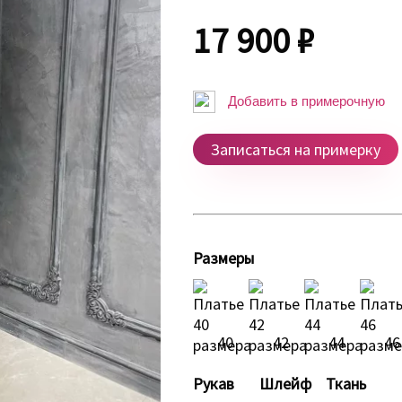
17 900 ₽
Добавить в примерочную
Записаться на примерку
Размеры
40
42
44
46
Рукав
Шлейф
Ткань