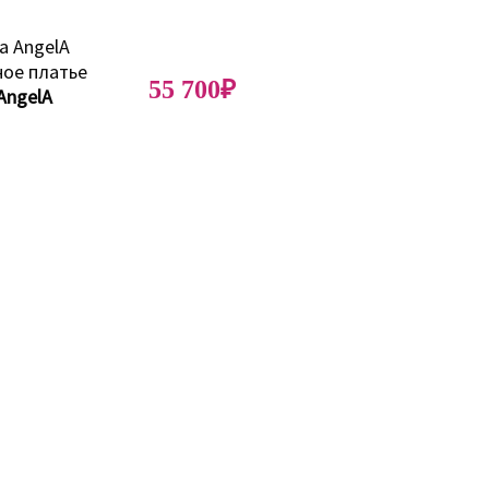
55 700₽
AngelA