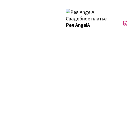
6
Рея AngelA