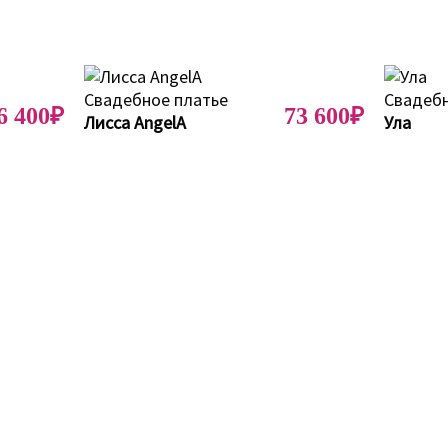
6 400₽
73 600₽
Лисса AngelA
Ула