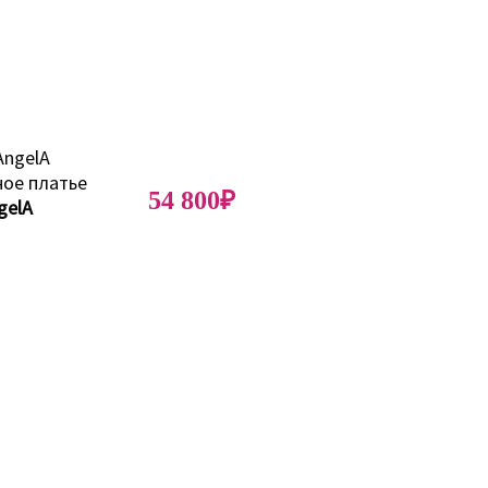
54 800₽
gelA