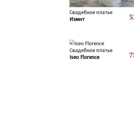
5
Измит
7
Iseo Florence