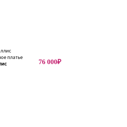
76 000₽
лис