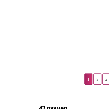
1
2
3
42 размер