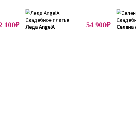
2 100₽
54 900₽
Леда AngelA
Селена 