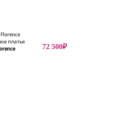
72 500₽
lorence