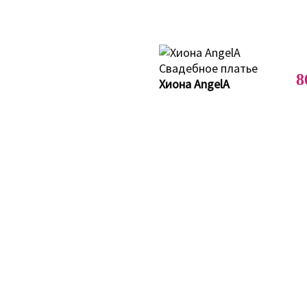
8
Хиона AngelA