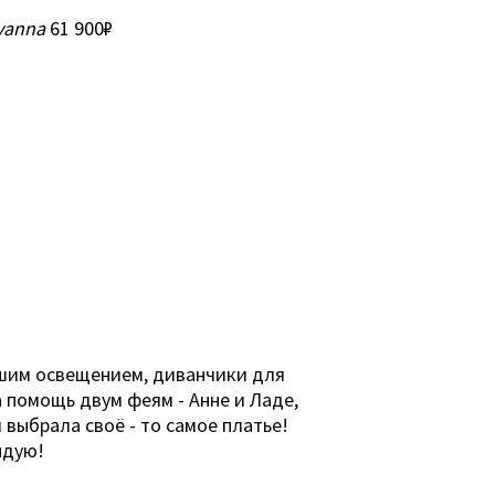
vanna
61 900₽
ошим освещением, диванчики для
 помощь двум феям - Анне и Ладе,
выбрала своё - то самое платье!
ндую!