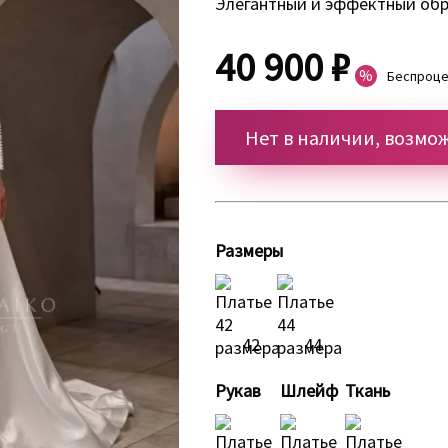
Элегантный и эффектный обр
40 900 ₽
%
Беспроцен
Нет в наличии, возмож
Размеры
42
44
Рукав
Шлейф
Ткань