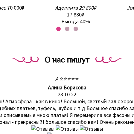
nce
70 000₽
Аделлита
29 800₽
Jo
17 880₽
Выгода 40%
О нас пишут
А
⭐⭐⭐⭐⭐
Алина Борисова
23.10.22
н! Атмосфера - как в кино! Большой, светлый зал с хор
дебных платьев, туфель, шубок и т.д Большое спасибо за
описываемые мною платья! Я перемерила все фасоны и 
онал - прекрасный! большое спасибо вам! Очень рекоме