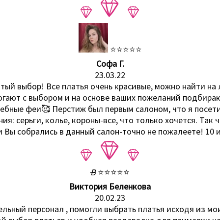
⭐⭐⭐⭐⭐
Софа Г.
23.03.22
тый выбор! Все платья очень красивые, можно найти на 
огают с выбором и на основе ваших пожеланий подбираю
бные феи🥰 Перстиж был первым салоном, что я посетил
ия: серьги, колье, короны-все, что только хочется. Так
и Вы собрались в данный салон-точно не пожалеете! 10 и
В
⭐⭐⭐⭐⭐
Виктория Беленкова
20.02.23
ельный персонал , помогли выбрать платья исходя из мои