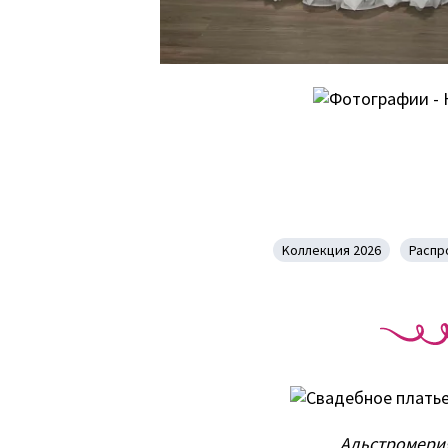
Kоллекция 2026
Распр
Альстромери