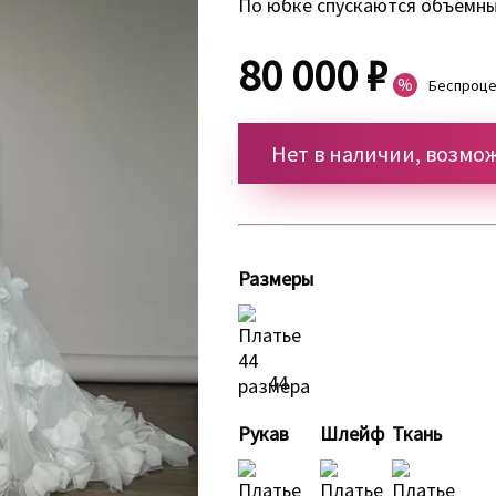
По юбке спускаются объёмны
80 000 ₽
%
Беспроце
Нет в наличии, возмож
Размеры
44
Рукав
Шлейф
Ткань