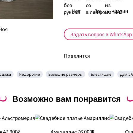
Нет
Да
Фатин
Задать вопрос в WhatsApp
Поделится
одажа
Недорогие
Большие размеры
Блестящие
Для ЗА
Возможно вам понравится
я
47 900₽
Амариллис
76 000₽
Сев