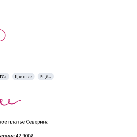
ГСа
Цветные
Ещё...
ерина
42 900₽