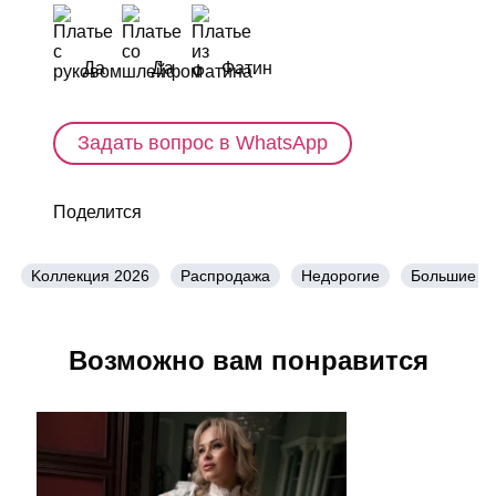
Да
Да
Фатин
Задать вопрос в WhatsApp
Поделится
Kоллекция 2026
Распродажа
Недорогие
Большие р
Возможно вам понравится