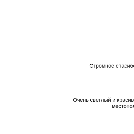
Огромное спасибо
Очень светлый и краси
местопол