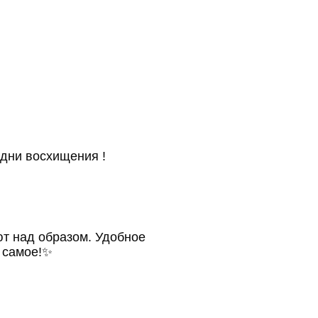
одни восхищения !
т над образом. Удобное
о самое!✨