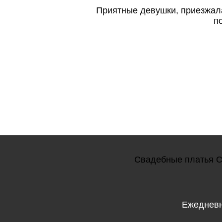
Приятные девушки, приезжала 
п
Свадебные платья
С
Ежедневн