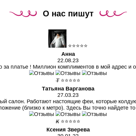
О нас пишут
⭐⭐⭐⭐⭐
Анна
22.08.23
 за платье ! Миллион комплиментов в мой адрес и 
Т
⭐⭐⭐⭐⭐
Татьяна Варганова
27.03.23
вый салон. Работают настоящие феи, которые колдую
ожение (близко к метро). Здесь Вы точно найдете т
К
⭐⭐⭐⭐⭐
Ксения Зверева
30.01.22