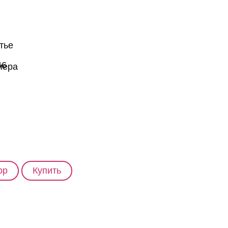
46
pp
Купить