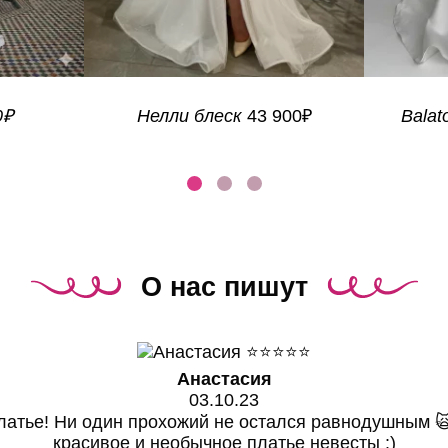
0₽
Нелли блеск
43 900₽
Balat
О нас пишут
⭐⭐⭐⭐⭐
Анастасия
03.10.23
латье! Ни один прохожий не остался равнодушным 🙀
красивое и необычное платье невесты :)