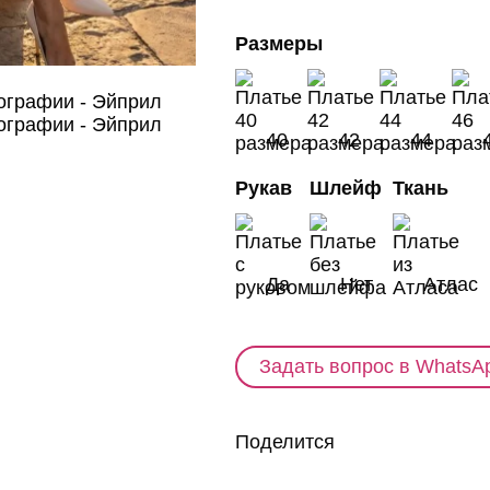
Размеры
40
42
44
Рукав
Шлейф
Ткань
Да
Нет
Атлас
Задать вопрос в WhatsA
Поделится