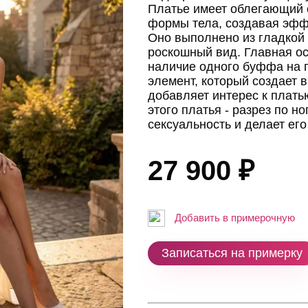
Платье имеет облегающий с
формы тела, создавая эфф
Оно выполнено из гладкой 
роскошный вид. Главная ос
наличие одного буффа на 
элемент, который создает 
добавляет интерес к плать
этого платья - разрез по н
сексуальность и делает ег
27 900 ₽
Добавить в примерочную
Записаться на примерку