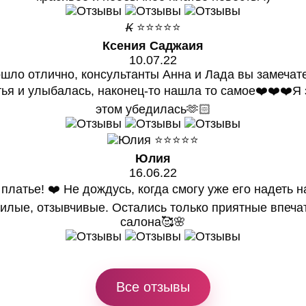
К
⭐⭐⭐⭐⭐
Ксения Саджаия
10.07.22
шло отлично, консультанты Анна и Лада вы замечат
ья и улыбалась, наконец-то нашла то самое❤️❤️❤️Я 
этом убедилась🫶🏻
⭐⭐⭐⭐⭐
Юлия
16.06.22
латье! ❤️ Не дождусь, когда смогу уже его надеть на
милые, отзывчивые. Остались только приятные впеч
салона🥰🌸
Все отзывы