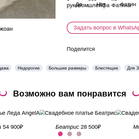
Да
Нет
Фатин
Задать вопрос в WhatsA
Поделится
дажа
Недорогие
Большие размеры
Блестящие
Для 
Возможно вам понравится
A
54 900₽
Беатрис
28 500₽
M