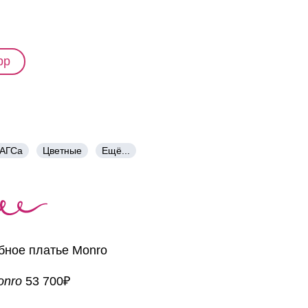
pp
ЗАГСа
Цветные
Ещё...
onro
53 700₽