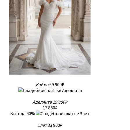
Кайма
69 900₽
Аделлита
29 800₽
17 880₽
Выгода 40%
Элет
33 900₽