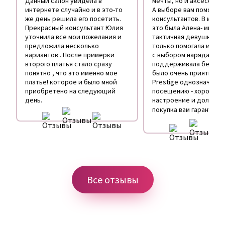
Данный салон увидела в
мечты, но и аксессуар
интернете случайно и в это-то
А выборе вам поможет
же день решила его посетить.
консультантов. В моем
Прекрасный консультант Юлия
это была Алена- милая 
уточнила все мои пожелания и
тактичная девушка. Он
предложила несколько
только помогала и под
вариантов . После примерки
с выбором наряда, но 
второго платья стало сразу
поддерживала беседу,
понятно , что это именно мое
было очень приятно! С
платье! которое и было мной
Prestige однозначно с
приобретено на следующий
посещению - хорошее
день.
настроение и долгожд
покупка вам гарантир
Все отзывы