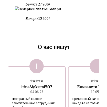
Бенита
27 900₽
Валери
12 500₽
О нас пишут
I
⭐⭐⭐⭐⭐
⭐⭐⭐⭐⭐
IrinaMaksim1307
Елизавета Кад
04.06.23
19.05.23
Прекрасный салон и
Прекрасный салон! Зд
замечательные сотрудники!
найдете не только пла